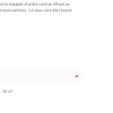
te équipée d'un îlot central, offrant un
rrasses privées. Le sous-sol a été rénové
90 m²