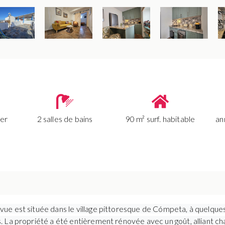
her
2 salles de bains
90 m² surf. habitable
an
e est située dans le village pittoresque de Cómpeta, à quelques 
 La propriété a été entièrement rénovée avec un goût, alliant c