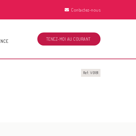
Contactez-nous
TENEZ-MOI AU COURANT
ENCE
Ref: V0181