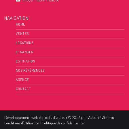
NAVIGATION
HOME
VENTES
LOCATIONS
ETRANGER
ESTIMATION
NOS RÉFÉRENCES
AGENCE
CONTACT
Développement web et droits d'auteur © 2026 par
Zabun
/
Zimmo
Conditions d'utilisation
|
Politique de confidentialité