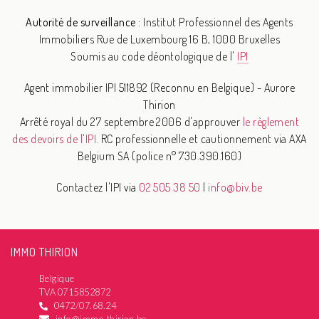
Autorité de surveillance :
Institut Professionnel des Agents
Immobiliers
Rue de Luxembourg 16 B, 1000 Bruxelles
Soumis au code déontologique de l'
IPI
Agent immobilier IPI 511892 (Reconnu en Belgique) - Aurore
Thirion
Arrêté royal du 27 septembre 2006 d'approuver
le règlement
des devoirs de l'IPI.
RC professionnelle et cautionnement via AXA
Belgium SA (police n° 730.390.160)
Contactez l'IPI via
02 505 38 50
|
info@biv.be
IMMO THIRION
Belgique
TVA 0715852872
0472/07.68.24
info@immo-thirion.be