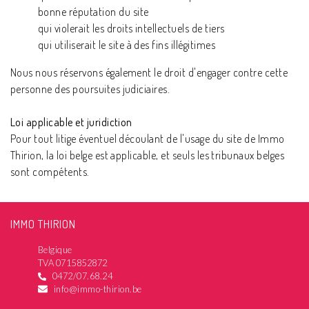
bonne réputation du site
qui violerait les droits intellectuels de tiers
qui utiliserait le site à des fins illégitimes
Nous nous réservons également le droit d'engager contre cette
personne des poursuites judiciaires.
Loi applicable et juridiction
Pour tout litige éventuel découlant de l'usage du site de Immo
Thirion, la loi belge est applicable, et seuls les tribunaux belges
sont compétents.
IMMO THIRION
Belgique
TVA 0715852872
0472/07.68.24
info@immo-thirion.be