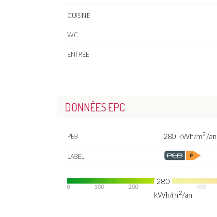
CUISINE
WC
ENTRÉE
DONNÉES EPC
2
280 kWh/m
/an
PEB
LABEL
280
2
kWh/m
/an