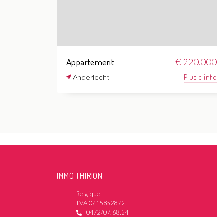
Appartement
€ 220.000
Anderlecht
Plus d'info
IMMO THIRION
Belgique
TVA 0715852872
0472/07.68.24