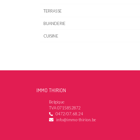
TERRASSE
BUANDERIE
CUISINE
IMMO THIRION
Belgique
TVA 0715852872
0472/07.68.24
info@immo-thirion.be