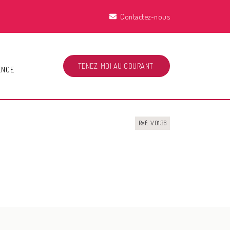
Contactez-nous
TENEZ-MOI AU COURANT
ENCE
Ref: V0136