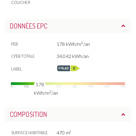
COUCHER
DONNÉES EPC
2
178 kWh/m
/an
PEB
34.042 kWh/an
CPEB TOTALE
LABEL
178
2
kWh/m
/an
COMPOSITION
470 m²
SURFACE HABITABLE