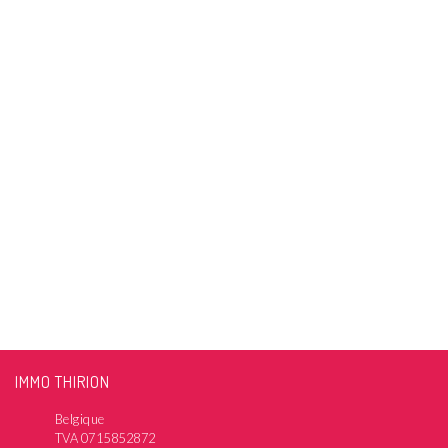
IMMO THIRION
Belgique
TVA 0715852872